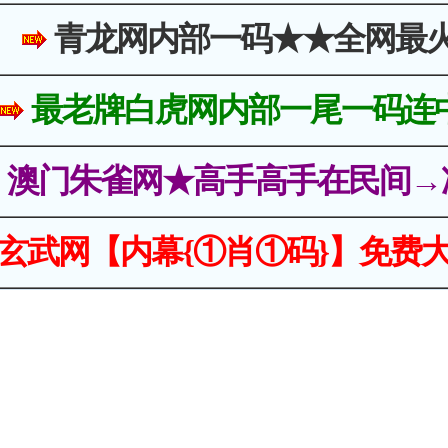
青龙网内部一码★★全网最
最老牌白虎网内部一尾一码连
澳门朱雀网★高手高手在民间→
玄武网【内幕{①肖①码}】免费