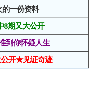
火的一份资料
中8期又大公开
准到你怀疑人生
大公开★见证奇迹