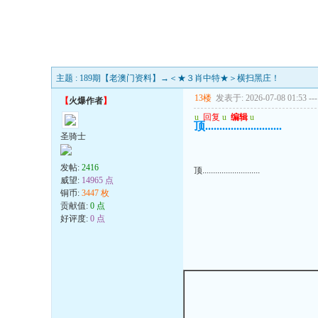
主题 : 189期【老澳门资料】→＜★３肖中特★＞横扫黑庄！
13楼
发表于: 2026-07-08 01:53
---
【
火爆作者
】
u
回复
u
编辑
u
顶...........................
圣骑士
发帖:
2416
顶...........................
威望:
14965 点
铜币:
3447 枚
贡献值:
0 点
好评度:
0 点