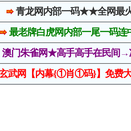
青龙网内部一码★★全网最
最老牌白虎网内部一尾一码连
澳门朱雀网★高手高手在民间→
玄武网【内幕{①肖①码}】免费