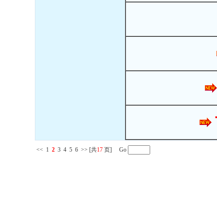
<<
1
2
3
4
5
6
>>
[共
17
页] Go