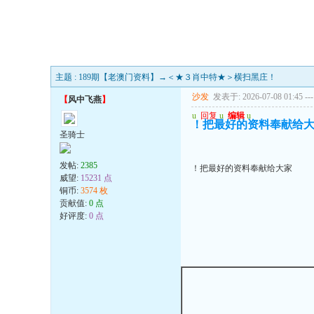
主题 : 189期【老澳门资料】→＜★３肖中特★＞横扫黑庄！
沙发
发表于: 2026-07-08 01:45
---
【
风中飞燕
】
u
回复
u
编辑
u
！把最好的资料奉献给
圣骑士
发帖:
2385
！把最好的资料奉献给大家
威望:
15231 点
铜币:
3574 枚
贡献值:
0 点
好评度:
0 点