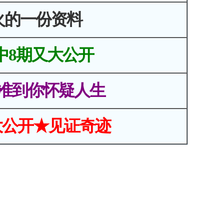
火的一份资料
中8期又大公开
准到你怀疑人生
大公开★见证奇迹