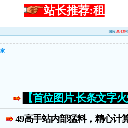
站长推荐:租
阅读
583130
次
大家
【首位图片.长条文字
49高手站内部猛料，精心计