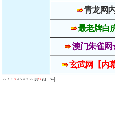
青龙网
最老牌白
澳门朱雀网
玄武网【内幕
<<
1
2
3
4
5
6
7
>>
[共
12
页] Go