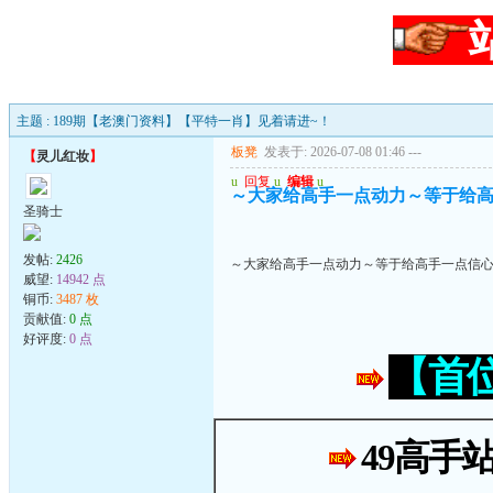
主题 : 189期【老澳门资料】【平特一肖】见着请进~！
板凳
发表于: 2026-07-08 01:46
---
【
灵儿红妆
】
u
回复
u
编辑
u
～大家给高手一点动力～等于给
圣骑士
发帖:
2426
～大家给高手一点动力～等于给高手一点信
威望:
14942 点
铜币:
3487 枚
贡献值:
0 点
好评度:
0 点
【首
49高手