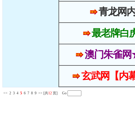
青龙网
最老牌白
澳门朱雀网
玄武网【内幕
<<
2
3
4
5
6
7
8
9
>>
[共
12
页] Go