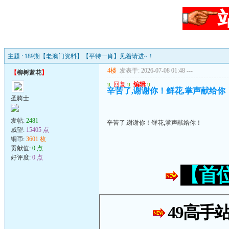
主题 : 189期【老澳门资料】【平特一肖】见着请进~！
4楼
发表于: 2026-07-08 01:48
---
【
柳树蓝花
】
u
回复
u
编辑
u
辛苦了,谢谢你！鲜花,掌声献给你
圣骑士
发帖:
2481
辛苦了,谢谢你！鲜花,掌声献给你！
威望:
15405 点
铜币:
3601 枚
贡献值:
0 点
好评度:
0 点
【首
49高手