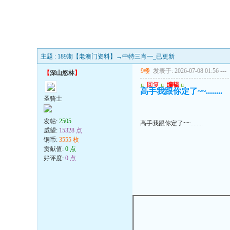
主题 : 189期【老澳门资料】→中特三肖━_已更新
9楼
发表于: 2026-07-08 01:56
---
【
深山悠林
】
u
回复
u
编辑
u
高手我跟你定了~~........
圣骑士
发帖:
2505
高手我跟你定了~~........
威望:
15328 点
铜币:
3555 枚
贡献值:
0 点
好评度:
0 点