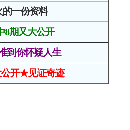
火的一份资料
中8期又大公开
准到你怀疑人生
大公开★见证奇迹