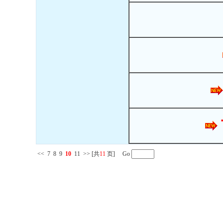
<<
7
8
9
10
11
>>
[共
11
页] Go