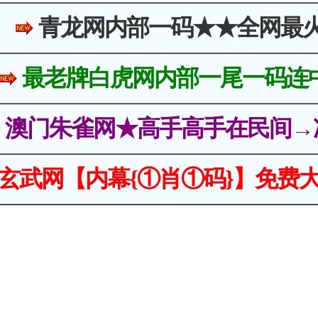
青龙网内部一码★★全网最
最老牌白虎网内部一尾一码连
澳门朱雀网★高手高手在民间→
玄武网【内幕{①肖①码}】免费