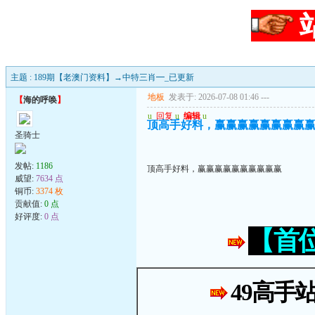
主题 : 189期【老澳门资料】→中特三肖━_已更新
地板
发表于: 2026-07-08 01:46
---
【
海的呼唤
】
u
回复
u
编辑
u
顶高手好料，赢赢赢赢赢赢赢赢
圣骑士
发帖:
1186
顶高手好料，赢赢赢赢赢赢赢赢赢赢
威望:
7634 点
铜币:
3374 枚
贡献值:
0 点
好评度:
0 点
【首
49高手