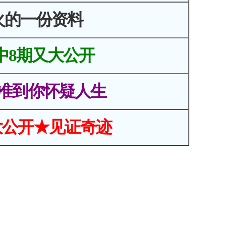
火的一份资料
中8期又大公开
准到你怀疑人生
大公开★见证奇迹