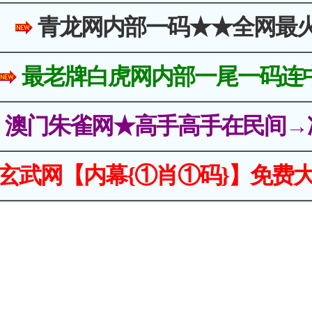
青龙网内部一码★★全网最
最老牌白虎网内部一尾一码连
澳门朱雀网★高手高手在民间→
玄武网【内幕{①肖①码}】免费