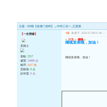
主题 : 189期【老澳门资料】→中特三肖━_已更新
4楼
发表于: 2026-07-08 01:46
---
【
一生情缘
】
u
回复
u
编辑
u
继续发表哦，加油！
圣骑士
发帖:
2517
继续发表哦，加油！
威望:
14999 点
铜币:
3437 枚
贡献值:
0 点
好评度:
0 点