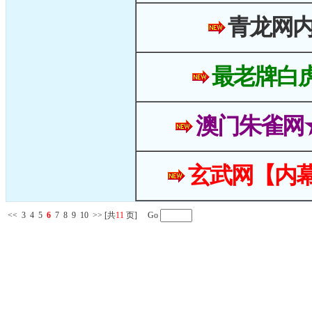
青龙网
最老牌白
澳门朱雀网
玄武网【内幕
<<
3
4
5
6
7
8
9
10
>>
[共
11
页] Go