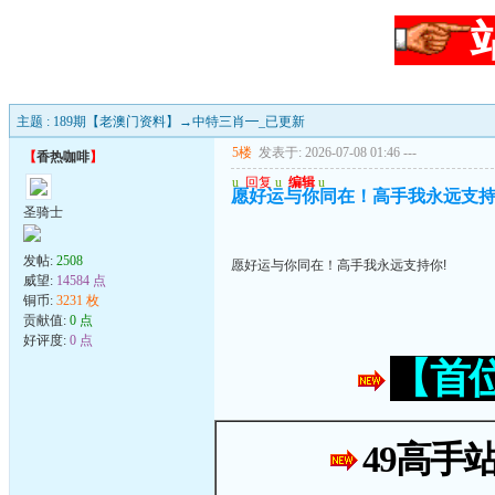
主题 : 189期【老澳门资料】→中特三肖━_已更新
5楼
发表于: 2026-07-08 01:46
---
【
香热咖啡
】
u
回复
u
编辑
u
愿好运与你同在！高手我永远支持
圣骑士
发帖:
2508
愿好运与你同在！高手我永远支持你!
威望:
14584 点
铜币:
3231 枚
贡献值:
0 点
好评度:
0 点
【首
49高手