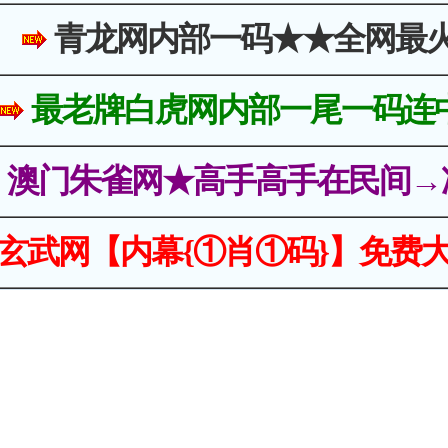
青龙网内部一码★★全网最
最老牌白虎网内部一尾一码连
澳门朱雀网★高手高手在民间→
玄武网【内幕{①肖①码}】免费