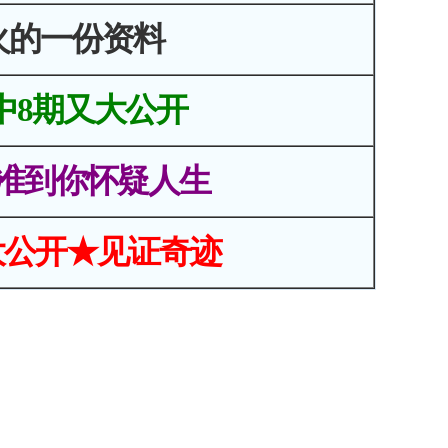
火的一份资料
中8期又大公开
准到你怀疑人生
大公开★见证奇迹