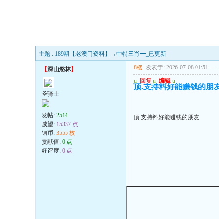
主题 : 189期【老澳门资料】→中特三肖━_已更新
8楼
发表于: 2026-07-08 01:51
---
【
深山悠林
】
u
回复
u
编辑
u
顶.支持料好能赚钱的朋
圣骑士
发帖:
2514
顶.支持料好能赚钱的朋友
威望:
15337 点
铜币:
3555 枚
贡献值:
0 点
好评度:
0 点