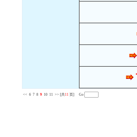
<<
6
7
8
9
10
11
>>
[共
11
页] Go