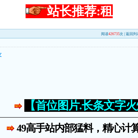
站长推荐:租
阅读
426735
次 |
返回列
友
【首位图片.长条文字
49高手站内部猛料，精心计