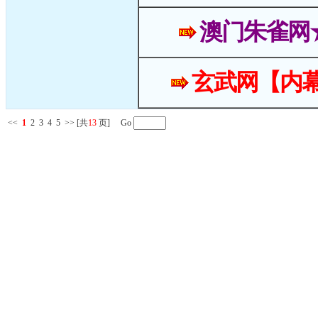
澳门朱雀网
玄武网【内幕
<<
1
2
3
4
5
>>
[共
13
页] Go