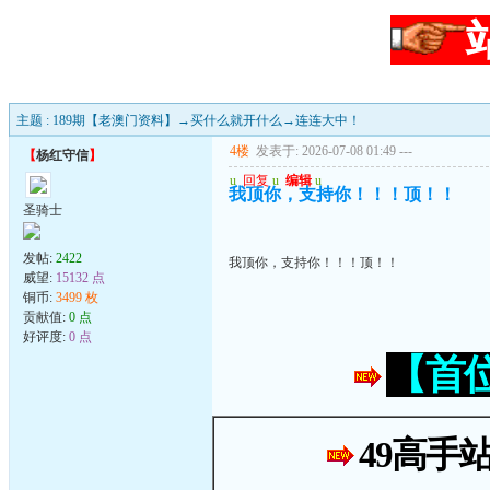
主题 : 189期【老澳门资料】→买什么就开什么→连连大中！
4楼
发表于: 2026-07-08 01:49
---
【
杨红守信
】
u
回复
u
编辑
u
我顶你，支持你！！！顶！！
圣骑士
发帖:
2422
我顶你，支持你！！！顶！！
威望:
15132 点
铜币:
3499 枚
贡献值:
0 点
好评度:
0 点
【首
49高手