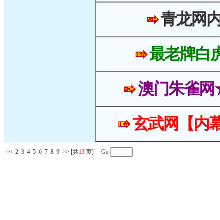
青龙网
最老牌白
澳门朱雀网
玄武网【内幕
<<
2
3
4
5
6
7
8
9
>>
[共
13
页] Go