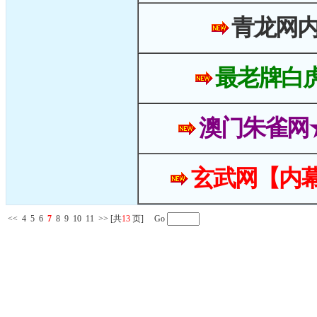
青龙网
最老牌白
澳门朱雀网
玄武网【内幕
<<
4
5
6
7
8
9
10
11
>>
[共
13
页] Go