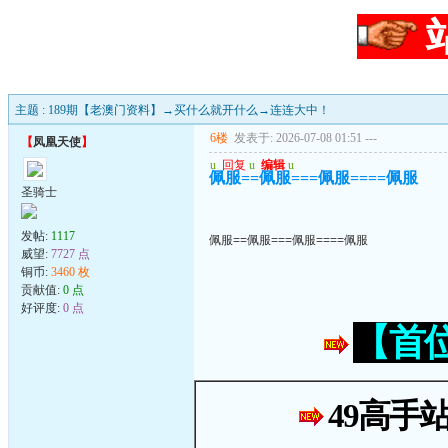
主题 : 189期【老澳门资料】→买什么就开什么→连连大中！
6楼
发表于: 2026-07-08 01:51
---
【
凤凰天使
】
u
回复
u
编辑
u
佩服==佩服===佩服====佩服
圣骑士
发帖:
1117
佩服==佩服===佩服====佩服
威望:
7727 点
铜币:
3460 枚
贡献值:
0 点
好评度:
0 点
【首
49高手