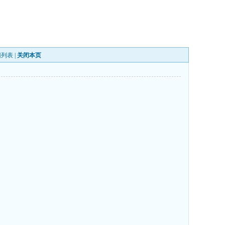
回列表
|
关闭本页