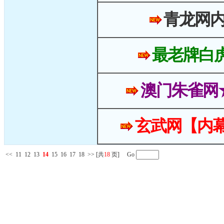
青龙网
最老牌白
澳门朱雀网
玄武网【内幕
<<
11
12
13
14
15
16
17
18
>>
[共
18
页] Go