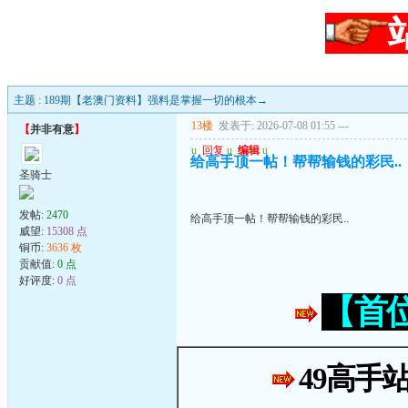
主题 : 189期【老澳门资料】强料是掌握一切的根本→
13楼
发表于: 2026-07-08 01:55
---
【
并非有意
】
u
回复
u
编辑
u
给高手顶一帖！帮帮输钱的彩民..
圣骑士
发帖:
2470
给高手顶一帖！帮帮输钱的彩民..
威望:
15308 点
铜币:
3636 枚
贡献值:
0 点
好评度:
0 点
【首
49高手