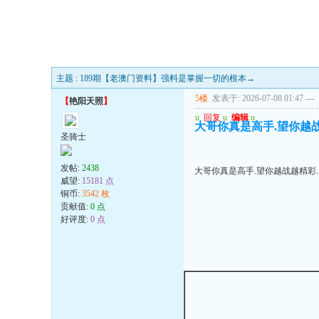
主题 : 189期【老澳门资料】强料是掌握一切的根本→
5楼
发表于: 2026-07-08 01:47
---
【
艳阳天照
】
u
回复
u
编辑
u
大哥你真是高手.望你越
圣骑士
发帖:
2438
大哥你真是高手.望你越战越精彩
威望:
15181 点
铜币:
3542 枚
贡献值:
0 点
好评度:
0 点