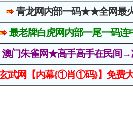
青龙网内部一码★★全网最
最老牌白虎网内部一尾一码连
澳门朱雀网★高手高手在民间→
玄武网【内幕{①肖①码}】免费