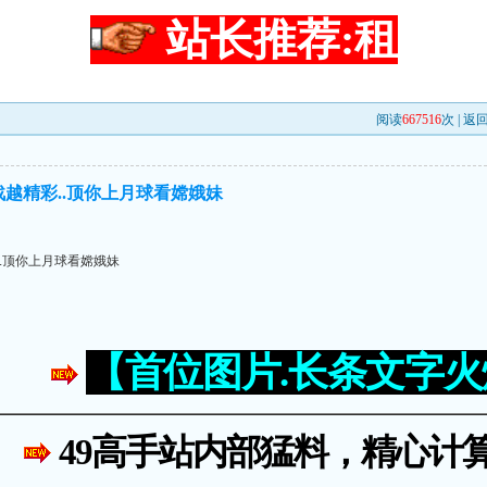
站长推荐:租
阅读
667516
次 |
返
战越精彩..顶你上月球看嫦娥妹
..顶你上月球看嫦娥妹
【首位图片.长条文字
49高手站内部猛料，精心计