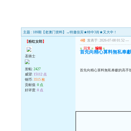
主题 : 189期【老澳门资料】→特邀佳宾★特中3肖★又大中！
4楼
发表于: 2026-07-08 01:52
---
【
粉红女郎
】
u
回复
u
编辑
u
首先向精心算料無私奉獻
圣骑士
发帖:
2427
首先向精心算料無私奉獻的高手致
威望:
15112 点
铜币:
3515 枚
贡献值:
0 点
好评度:
0 点