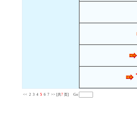
<<
2
3
4
5
6
7
>>
[共
7
页] Go