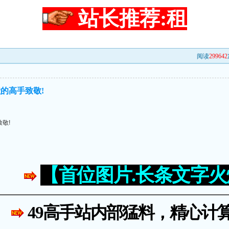
站长推荐:租
阅读
299642
的高手致敬!
敬!
【首位图片.长条文字
49高手站内部猛料，精心计