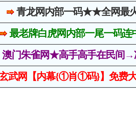
青龙网内部一码★★全网最
最老牌白虎网内部一尾一码连
澳门朱雀网★高手高手在民间→
玄武网【内幕{①肖①码}】免费