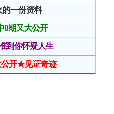
火的一份资料
中8期又大公开
准到你怀疑人生
大公开★见证奇迹