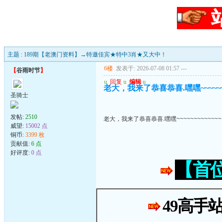
主题 : 189期【老澳门资料】→特邀佳宾★特中3肖★又大中！
6楼
发表于: 2026-07-08 01:57
---
【
谷雨时节
】
u
回复
u
编辑
u
老大，我来了恭喜恭喜.嘿嘿~~~~~~~
圣骑士
发帖:
2510
老大，我来了恭喜恭喜.嘿嘿~~~~~~~~~~~~~
威望:
15002 点
铜币:
3399 枚
贡献值:
6 点
好评度:
0 点
【首
49高手