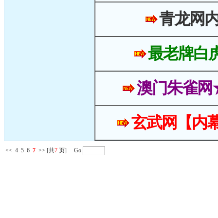
青龙网
最老牌白
澳门朱雀网
玄武网【内幕
<<
4
5
6
7
>>
[共
7
页] Go