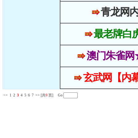
青龙网
最老牌白
澳门朱雀网
玄武网【内幕
<<
1
2
3
4
5
6
7
>>
[共
9
页] Go