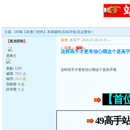
主题 : 189期【老澳门资料】本期爆料(买啥开啥)见证辉煌！
板凳
发表于: 2026-07-08 01:45
---
【
真龙阳刚
】
u
回复
u
编辑
u
这样高手才更有信心哦这个是高
圣骑士
发帖:
1205
这样高手才更有信心哦这个是高手哦
威望:
7951 点
铜币:
3525 枚
贡献值:
0 点
好评度:
0 点
【首
49高手