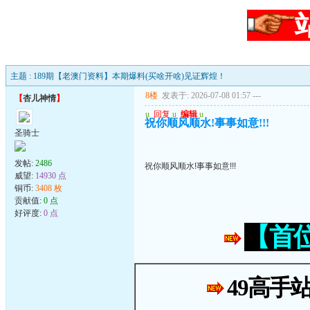
主题 : 189期【老澳门资料】本期爆料(买啥开啥)见证辉煌！
8楼
发表于: 2026-07-08 01:57
---
【
杏儿神情
】
u
回复
u
编辑
u
祝你顺风顺水!事事如意!!!
圣骑士
发帖:
2486
祝你顺风顺水!事事如意!!!
威望:
14930 点
铜币:
3408 枚
贡献值:
0 点
好评度:
0 点
【首
49高手