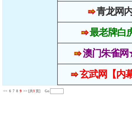
青龙网
最老牌白
澳门朱雀网
玄武网【内幕
<<
6
7
8
9
>>
[共
9
页] Go