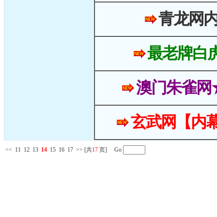
青龙网
最老牌白
澳门朱雀网
玄武网【内幕
<<
11
12
13
14
15
16
17
>>
[共
17
页] Go