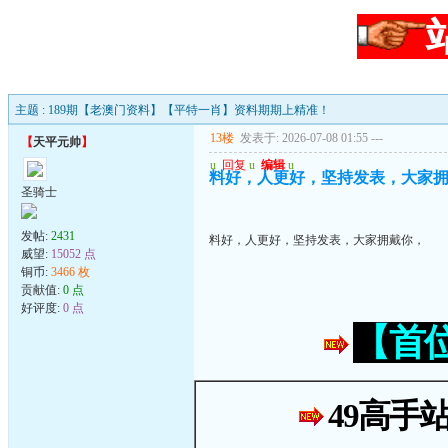
主题 : 189期【老澳门资料】【平特一肖】资料期期上精准！
13楼
发表于: 2026-07-08 01:55
---
【
天平元帅
】
u
回复
u
编辑
u
料好，人更好，坚持发表，大家
圣骑士
发帖:
2431
料好，人更好，坚持发表，大家拥戴你，
威望:
15052 点
铜币:
3466 枚
贡献值:
0 点
好评度:
0 点
【首
49高手