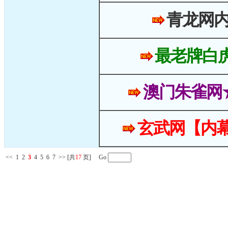
青龙网
最老牌白
澳门朱雀网
玄武网【内幕
<<
1
2
3
4
5
6
7
>>
[共
17
页] Go