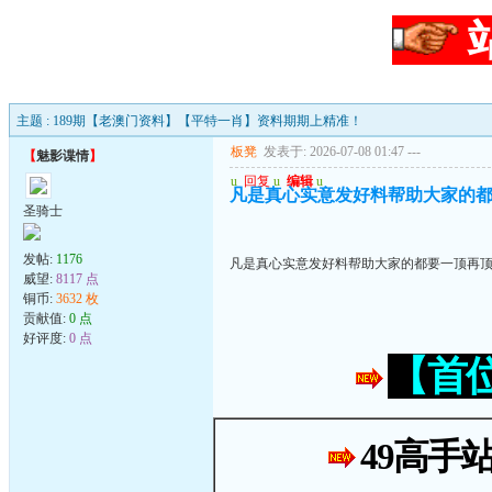
主题 : 189期【老澳门资料】【平特一肖】资料期期上精准！
板凳
发表于: 2026-07-08 01:47
---
【
魅影谍情
】
u
回复
u
编辑
u
凡是真心实意发好料帮助大家的都
圣骑士
发帖:
1176
凡是真心实意发好料帮助大家的都要一顶再顶
威望:
8117 点
铜币:
3632 枚
贡献值:
0 点
好评度:
0 点
【首
49高手