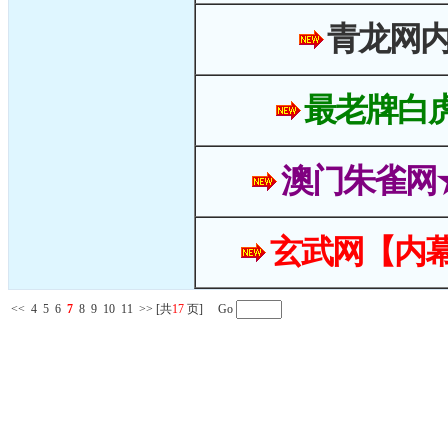
青龙网
最老牌白
澳门朱雀网
玄武网【内幕
<<
4
5
6
7
8
9
10
11
>>
[共
17
页] Go