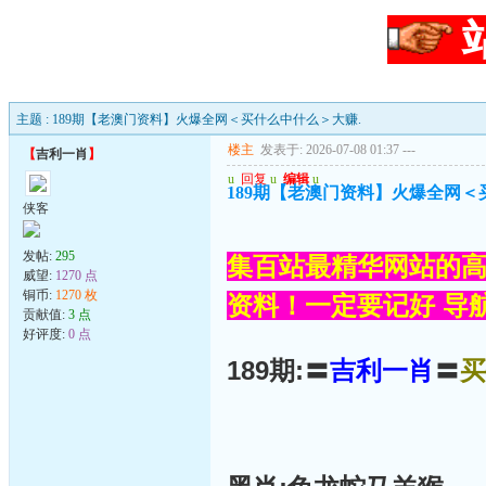
主题 : 189期【老澳门资料】火爆全网＜买什么中什么＞大赚.
楼主
发表于: 2026-07-08 01:37
---
【
吉利一肖
】
u
回复
u
编辑
u
189期【老澳门资料】火爆全网＜
侠客
发帖:
295
集百站最精华网站的高
威望:
1270 点
铜币:
1270 枚
资料！一定要记好 导航网
贡献值:
3 点
好评度:
0 点
189期:〓
吉利一肖
〓
买