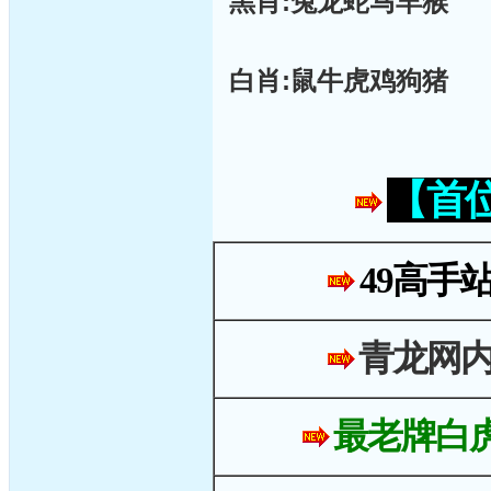
黑肖:兔龙蛇马羊猴
白肖:鼠牛虎鸡狗猪
【首
49高手
青龙网
最老牌白