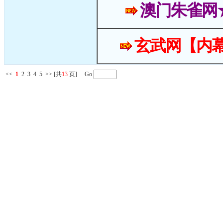
澳门朱雀网
玄武网【内幕
<<
1
2
3
4
5
>>
[共
13
页] Go