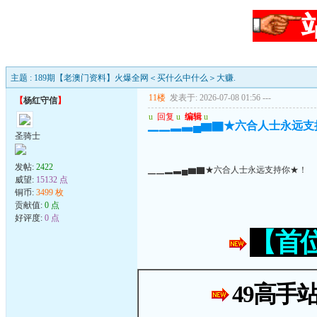
主题 : 189期【老澳门资料】火爆全网＜买什么中什么＞大赚.
11楼
发表于: 2026-07-08 01:56
---
【
杨红守信
】
u
回复
u
编辑
u
▁▁▂▃▄▆▇★六合人士永远支
圣骑士
发帖:
2422
▁▁▂▃▄▆▇★六合人士永远支持你★！
威望:
15132 点
铜币:
3499 枚
贡献值:
0 点
好评度:
0 点
【首
49高手