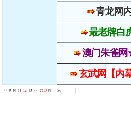
青龙网
最老牌白
澳门朱雀网
玄武网【内幕
<<
9
10
11
12
13
>>
[共
13
页] Go