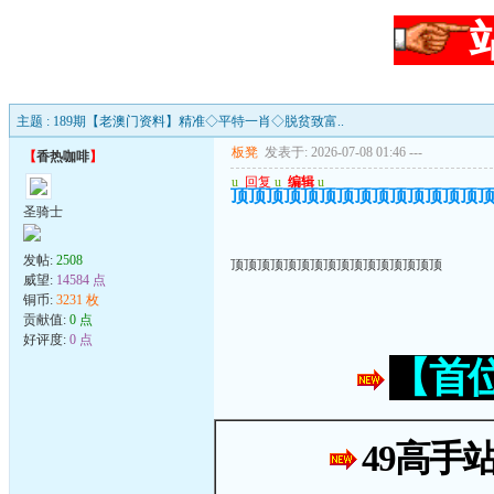
主题 : 189期【老澳门资料】精准◇平特一肖◇脱贫致富..
板凳
发表于: 2026-07-08 01:46
---
【
香热咖啡
】
u
回复
u
编辑
u
顶顶顶顶顶顶顶顶顶顶顶顶顶顶
圣骑士
发帖:
2508
顶顶顶顶顶顶顶顶顶顶顶顶顶顶顶顶
威望:
14584 点
铜币:
3231 枚
贡献值:
0 点
好评度:
0 点
【首
49高手