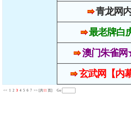
青龙网
最老牌白
澳门朱雀网
玄武网【内幕
<<
1
2
3
4
5
6
7
>>
[共
11
页] Go