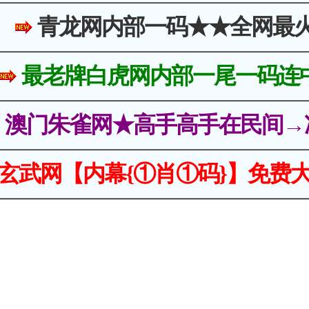
青龙网内部一码★★全网最
最老牌白虎网内部一尾一码连
澳门朱雀网★高手高手在民间→
玄武网【内幕{①肖①码}】免费