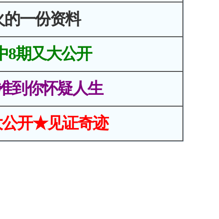
火的一份资料
中8期又大公开
准到你怀疑人生
大公开★见证奇迹