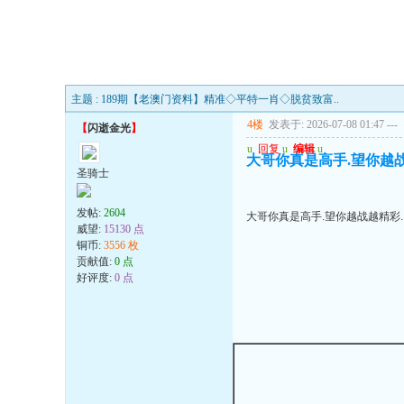
主题 : 189期【老澳门资料】精准◇平特一肖◇脱贫致富..
4楼
发表于: 2026-07-08 01:47
---
【
闪逝金光
】
u
回复
u
编辑
u
大哥你真是高手.望你越
圣骑士
发帖:
2604
大哥你真是高手.望你越战越精彩
威望:
15130 点
铜币:
3556 枚
贡献值:
0 点
好评度:
0 点