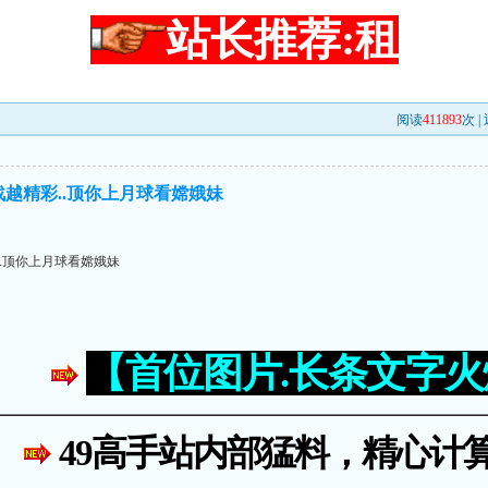
站长推荐:租
阅读
411893
次 |
战越精彩..顶你上月球看嫦娥妹
..顶你上月球看嫦娥妹
【首位图片.长条文字
49高手站内部猛料，精心计