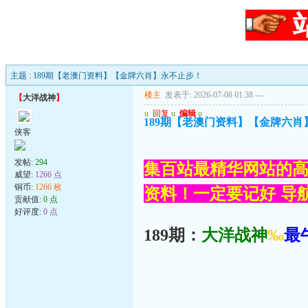
主题 : 189期【老澳门资料】【金牌六肖】永不止步！
楼主
发表于: 2026-07-08 01:38
---
【
大洋战神
】
u
回复
u
编辑
u
189期【老澳门资料】【金牌六肖
侠客
发帖:
294
集百站最精华网站的高
威望:
1266 点
铜币:
1266 枚
资料！一定要记好 导航网
贡献值:
0 点
好评度:
0 点
189期：
大洋战神
‰
最