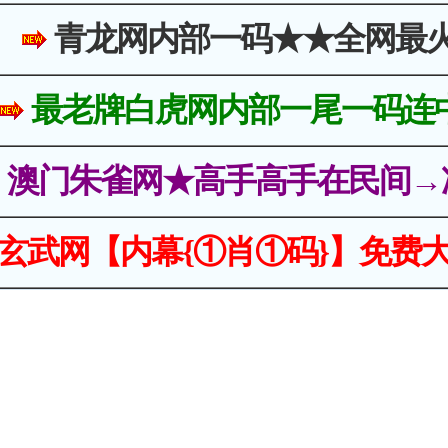
青龙网内部一码★★全网最
最老牌白虎网内部一尾一码连
澳门朱雀网★高手高手在民间→
玄武网【内幕{①肖①码}】免费