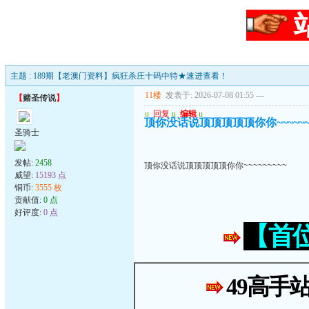
主题 : 189期【老澳门资料】疯狂杀庄十码中特★速进查看！
11楼
发表于: 2026-07-08 01:55
---
【
赌圣传说
】
u
回复
u
编辑
u
顶你没话说顶顶顶顶顶你你~~~~~~~
圣骑士
发帖:
2458
顶你没话说顶顶顶顶顶你你~~~~~~~~~
威望:
15193 点
铜币:
3555 枚
贡献值:
0 点
好评度:
0 点
【首
49高手