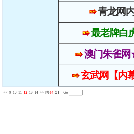
青龙网
最老牌白
澳门朱雀网
玄武网【内幕
<<
9
10
11
12
13
14
>>
[共
14
页] Go