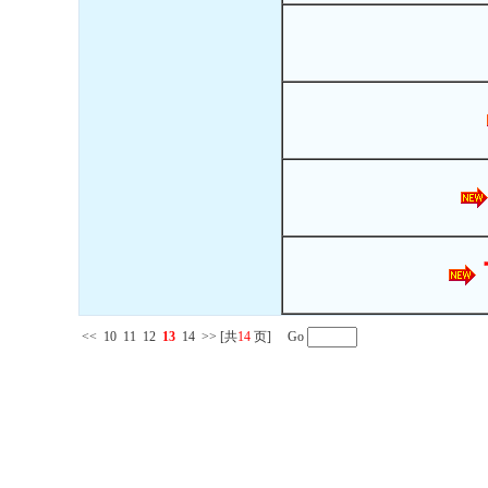
<<
10
11
12
13
14
>>
[共
14
页] Go