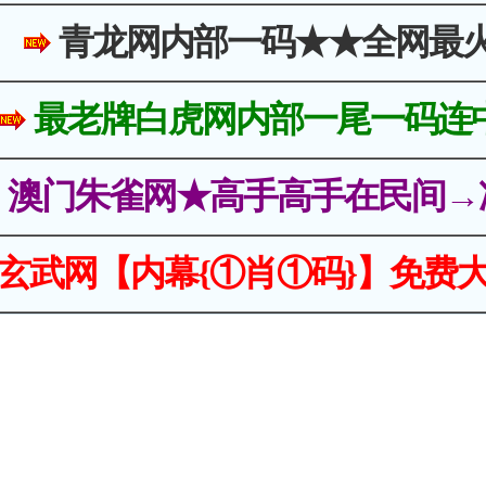
青龙网内部一码★★全网最
最老牌白虎网内部一尾一码连
澳门朱雀网★高手高手在民间→
玄武网【内幕{①肖①码}】免费