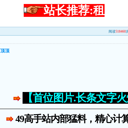
站长推荐:租
阅读
518460
次
顶顶顶
【首位图片.长条文字
49高手站内部猛料，精心计