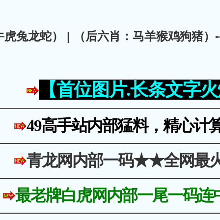
牛虎兔龙蛇） | （后六肖：马羊猴鸡狗猪）--
【首位图片.长条文字
49高手站内部猛料，精心计
青龙网内部一码★★全网最
最老牌白虎网内部一尾一码连