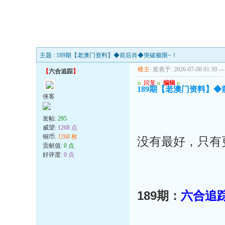
主题 : 189期【老澳门资料】◆前后肖◆突破极限~！
楼主
发表于: 2026-07-08 01:39
---
【
六合追踪
】
u
回复
u
编辑
u
189期【老澳门资料】◆
侠客
发帖:
295
威望:
1268 点
铜币:
1268 枚
没有最好，只有
贡献值:
0 点
好评度:
0 点
189期：
六合追