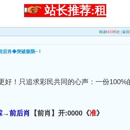
站长推荐:租
阅读
611195
次 |
返回
前后肖◆突破极限~！
更好！只追求彩民共同的心声：一份100%
踪→前后肖
【前肖】开:0000《
准
》