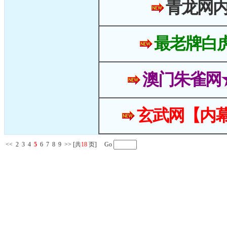
青龙网
最老牌白
澳门朱雀网
玄武网【内幕
<<
2
3
4
5
6
7
8
9
>>
[共
18
页] Go