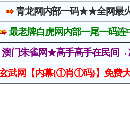
青龙网内部一码★★全网最
最老牌白虎网内部一尾一码连
澳门朱雀网★高手高手在民间→
玄武网【内幕{①肖①码}】免费