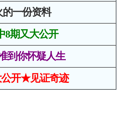
火的一份资料
中8期又大公开
准到你怀疑人生
大公开★见证奇迹