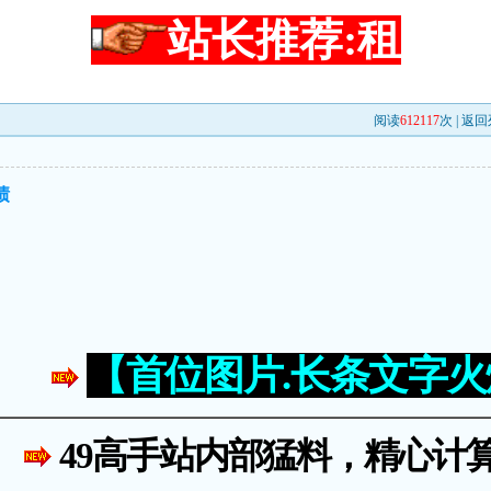
站长推荐:租
阅读
612117
次 |
返回
绩
【首位图片.长条文字
49高手站内部猛料，精心计