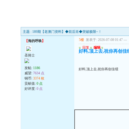
主题 : 189期【老澳门资料】◆前后肖◆突破极限~！
5楼
发表于: 2026-07-08 01:47
---
【
海的呼唤
】
u
回复
u
编辑
u
好料,顶上去,祝你再创佳
圣骑士
发帖:
1186
好料,顶上去,祝你再创佳绩
威望:
7634 点
铜币:
3374 枚
贡献值:
0 点
好评度:
0 点