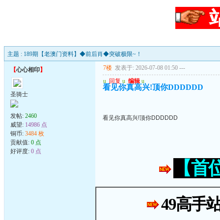
主题 : 189期【老澳门资料】◆前后肖◆突破极限~！
7楼
发表于: 2026-07-08 01:50
---
【
心心相印
】
u
回复
u
编辑
u
看见你真高兴!顶你DDDDDD
圣骑士
发帖:
2460
看见你真高兴!顶你DDDDDD
威望:
14986 点
铜币:
3484 枚
贡献值:
0 点
好评度:
0 点
【首
49高手