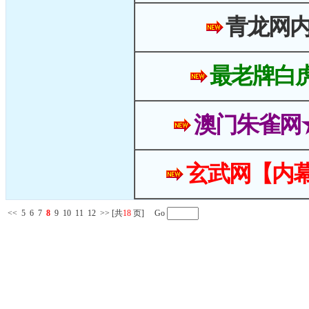
青龙网
最老牌白
澳门朱雀网
玄武网【内幕
<<
5
6
7
8
9
10
11
12
>>
[共
18
页] Go