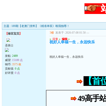
主题 : 189期【老澳门资料】《精准单双》唯我独尊！
5楼
发表于: 2026-07-08 01:50
---
【
绿豆宝贝
】
u
回复
u
编辑
u
祝好人幸福一生，永远快乐
圣骑士
发帖:
2489
祝好人幸福一生，永远快乐
威望:
15189 点
铜币:
3575 枚
贡献值:
0 点
好评度:
0 点
【首
49高手