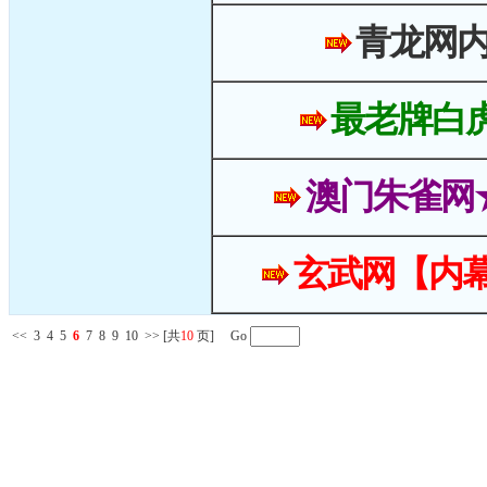
青龙网
最老牌白
澳门朱雀网
玄武网【内幕
<<
3
4
5
6
7
8
9
10
>>
[共
10
页] Go