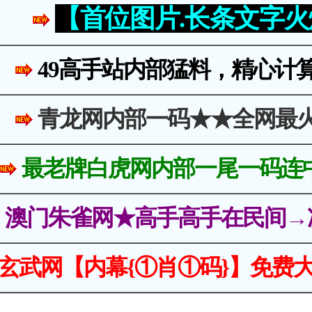
【首位图片.长条文字
49高手站内部猛料，精心计
青龙网内部一码★★全网最
最老牌白虎网内部一尾一码连
澳门朱雀网★高手高手在民间→
玄武网【内幕{①肖①码}】免费