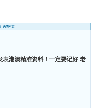
表
|
关闭本页
发表港澳精准资料！一定要记好 老