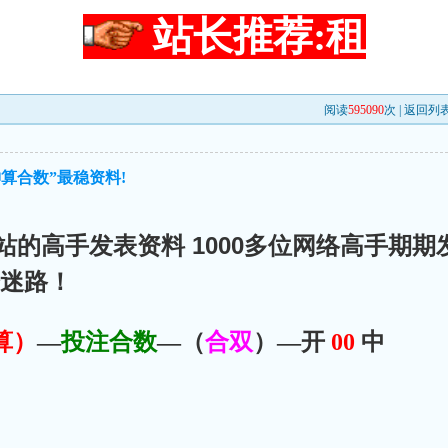
站长推荐:租
阅读
595090
次 |
返回列
神算合数”最稳资料!
站的高手发表资料 1000多位网络高手期期
会迷路！
算）
—
投注合数
—（
合双
）—开
00
中