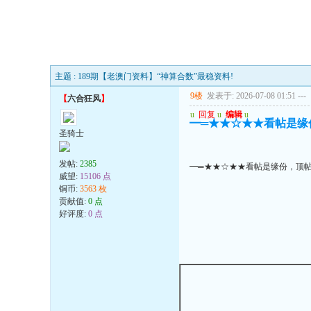
主题 : 189期【老澳门资料】“神算合数”最稳资料!
9楼
发表于: 2026-07-08 01:51
---
【
六合狂风
】
u
回复
u
编辑
u
━═★★☆★★看帖是缘
圣骑士
发帖:
2385
━═★★☆★★看帖是缘份，顶
威望:
15106 点
铜币:
3563 枚
贡献值:
0 点
好评度:
0 点