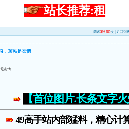
站长推荐:租
阅读
593485
次 |
返回列
份，顶帖是友情
帖是友情
【首位图片.长条文字
49高手站内部猛料，精心计