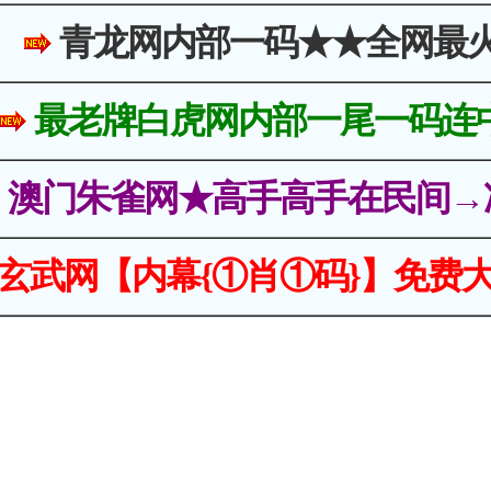
青龙网内部一码★★全网最
最老牌白虎网内部一尾一码连
澳门朱雀网★高手高手在民间→
玄武网【内幕{①肖①码}】免费