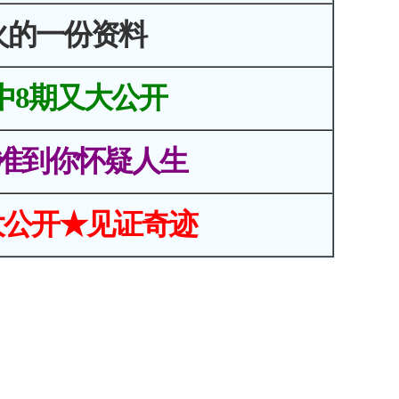
火的一份资料
中8期又大公开
准到你怀疑人生
大公开★见证奇迹