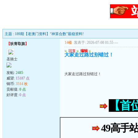
主题 : 189期【老澳门资料】“神算合数”最稳资料!
14楼
发表于: 2026-07-08 01:55
---
【
狄青取旗
】
u
回复
u
编辑
u
大家走过路过别错过！
圣骑士
发帖:
2485
大家走过路过别错过！
威望:
15187 点
铜币:
3514 枚
贡献值:
0 点
好评度:
0 点
【首
49高手