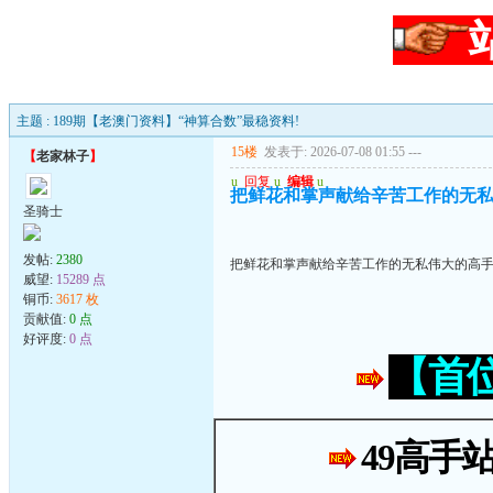
主题 : 189期【老澳门资料】“神算合数”最稳资料!
15楼
发表于: 2026-07-08 01:55
---
【
老家林子
】
u
回复
u
编辑
u
把鲜花和掌声献给辛苦工作的无
圣骑士
发帖:
2380
把鲜花和掌声献给辛苦工作的无私伟大的高
威望:
15289 点
铜币:
3617 枚
贡献值:
0 点
好评度:
0 点
【首
49高手