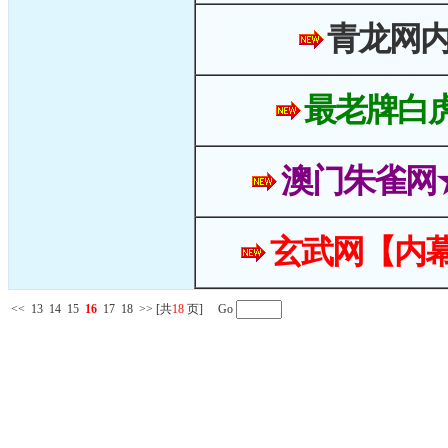
青龙网
最老牌白
澳门朱雀网
玄武网【内幕
<<
13
14
15
16
17
18
>>
[共
18
页] Go