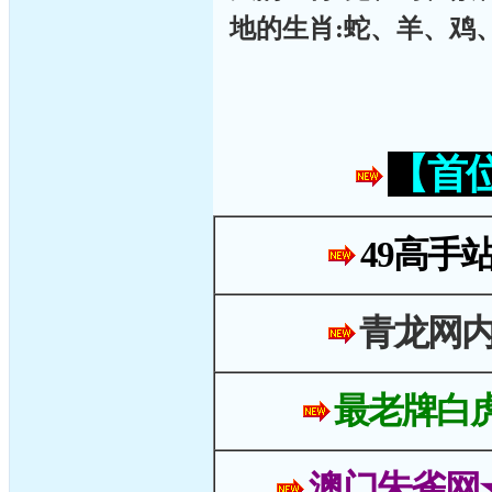
地的生肖:蛇、羊、鸡
【首
49高手
青龙网
最老牌白
澳门朱雀网