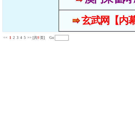
玄武网【内幕
<<
1
2
3
4
5
>>
[共
9
页] Go