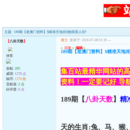
主题 : 189期【老澳门资料】$精准天地肖$抱得美人归!
楼主
发表于: 2026-07-08 01:39
---
【
八卦天数
】
u
回复
u
编辑
u
189期【老澳门资料】$精准天地肖
侠客
发帖:
295
集百站最精华网站的高
威望:
1270 点
铜币:
1270 枚
资料！一定要记好 导航网
贡献值:
2 点
好评度:
0 点
189期【
八卦天数
】
精
天的生肖:兔、马、猴、