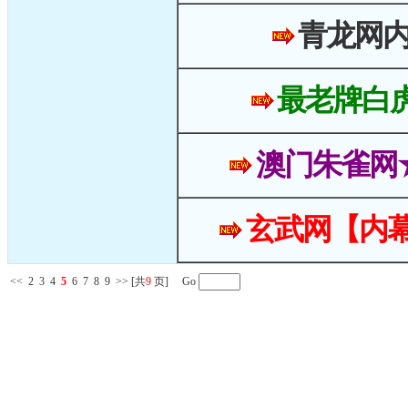
青龙网
最老牌白
澳门朱雀网
玄武网【内幕
<<
2
3
4
5
6
7
8
9
>>
[共
9
页] Go