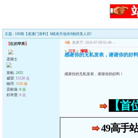
主题 : 189期【老澳门资料】$精准天地肖$抱得美人归!
4楼
发表于: 2026-07-08 01:49
---
【
红的苹果
】
u
回复
u
编辑
u
感谢你的无私发表，谢谢你的好
圣骑士
发帖:
2452
感谢你的无私发表，谢谢你的好料！
威望:
15120 点
铜币:
3550 枚
贡献值:
0 点
好评度:
0 点
【首
49高手