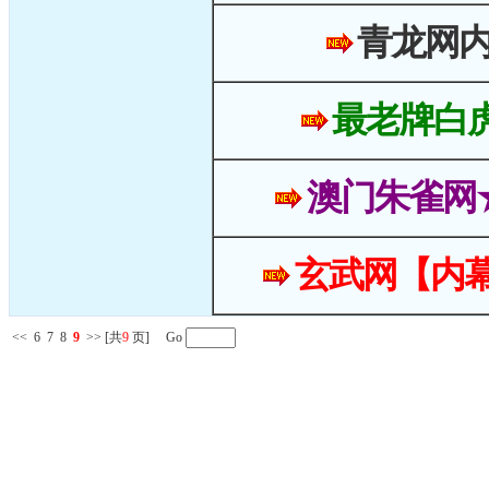
青龙网
最老牌白
澳门朱雀网
玄武网【内幕
<<
6
7
8
9
>>
[共
9
页] Go