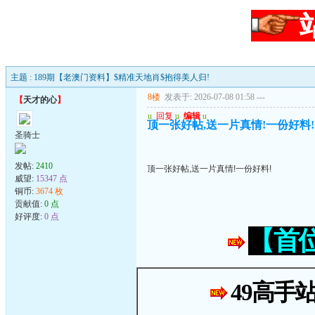
主题 : 189期【老澳门资料】$精准天地肖$抱得美人归!
8楼
发表于: 2026-07-08 01:58
---
【
天才的心
】
u
回复
u
编辑
u
顶一张好帖,送一片真情!一份好料!
圣骑士
发帖:
2410
顶一张好帖,送一片真情!一份好料!
威望:
15347 点
铜币:
3674 枚
贡献值:
0 点
好评度:
0 点
【首
49高手