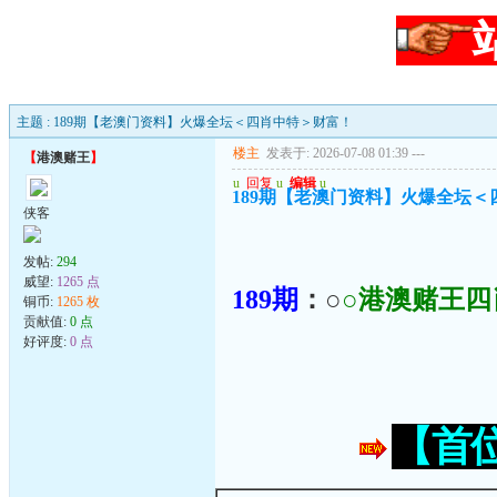
主题 : 189期【老澳门资料】火爆全坛＜四肖中特＞财富！
楼主
发表于: 2026-07-08 01:39
---
【
港澳赌王
】
u
回复
u
编辑
u
189期【老澳门资料】火爆全坛
侠客
发帖:
294
威望:
1265 点
189期
：○
○港澳赌王四
铜币:
1265 枚
贡献值:
0 点
好评度:
0 点
【首