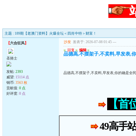
主题 : 189期【老澳门资料】火爆全坛＜四肖中特＞财富！
沙发
发表于: 2026-07-08 01:45
---
【
六合狂风
】
u
回复
u
编辑
u
品德高,不摆架子,不卖料,早发表,
圣骑士
发帖:
2393
品德高,不摆架子,不卖料,早发表,你的确是全
威望:
15114 点
铜币:
3563 枚
贡献值:
0 点
好评度:
0 点
【首
49高手