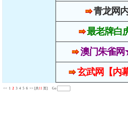
青龙网
最老牌白
澳门朱雀网
玄武网【内幕
<<
1
2
3
4
5
6
>>
[共
11
页] Go