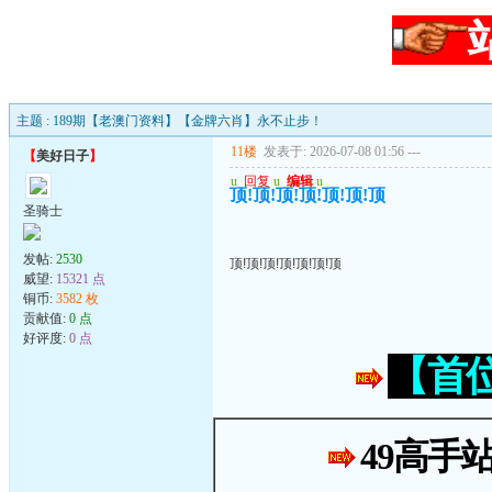
主题 : 189期【老澳门资料】【金牌六肖】永不止步！
11楼
发表于: 2026-07-08 01:56
---
【
美好日子
】
u
回复
u
编辑
u
顶!顶!顶!顶!顶!顶!顶
圣骑士
发帖:
2530
顶!顶!顶!顶!顶!顶!顶
威望:
15321 点
铜币:
3582 枚
贡献值:
0 点
好评度:
0 点
【首
49高手