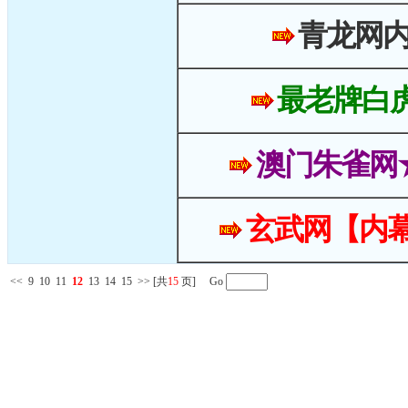
青龙网
最老牌白
澳门朱雀网
玄武网【内幕
<<
9
10
11
12
13
14
15
>>
[共
15
页] Go