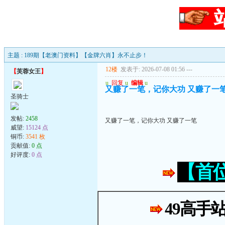
主题 : 189期【老澳门资料】【金牌六肖】永不止步！
12楼
发表于: 2026-07-08 01:56
---
【
芙蓉女王
】
u
回复
u
编辑
u
又赚了一笔，记你大功 又赚了一
圣骑士
发帖:
2458
又赚了一笔，记你大功 又赚了一笔
威望:
15124 点
铜币:
3541 枚
贡献值:
0 点
好评度:
0 点
【首
49高手