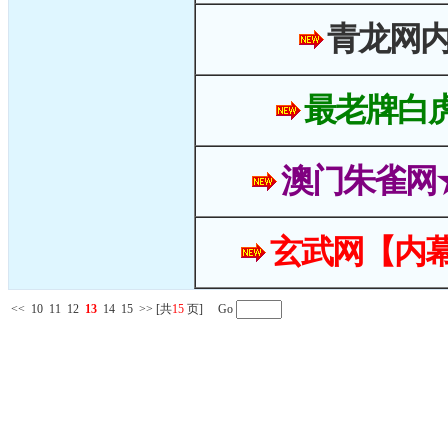
青龙网
最老牌白
澳门朱雀网
玄武网【内幕
<<
10
11
12
13
14
15
>>
[共
15
页] Go