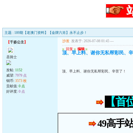
主题 : 189期【老澳门资料】【金牌六肖】永不止步！
沙发
发表于: 2026-07-08 01:45
---
【
千姿公主
】
u
回复
u
编辑
u
顶、早上料、谢你无私帮彩民、
圣骑士
发帖:
1152
顶、早上料、谢你无私帮彩民、辛苦了！
威望:
7979 点
铜币:
3573 枚
贡献值:
0 点
好评度:
0 点
【首
49高手