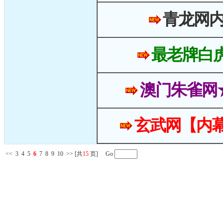
青龙网
最老牌白
澳门朱雀网
玄武网【内幕
<<
3
4
5
6
7
8
9
10
>>
[共
15
页] Go