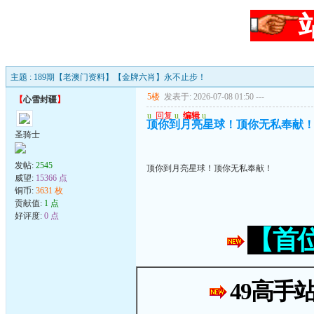
主题 : 189期【老澳门资料】【金牌六肖】永不止步！
5楼
发表于: 2026-07-08 01:50
---
【
心雪封疆
】
u
回复
u
编辑
u
顶你到月亮星球！顶你无私奉献
圣骑士
发帖:
2545
顶你到月亮星球！顶你无私奉献！
威望:
15366 点
铜币:
3631 枚
贡献值:
1 点
好评度:
0 点
【首
49高手