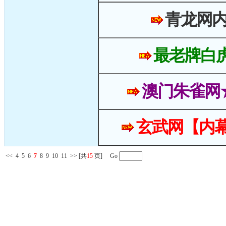
青龙网
最老牌白
澳门朱雀网
玄武网【内幕
<<
4
5
6
7
8
9
10
11
>>
[共
15
页] Go