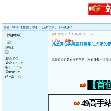
主题 : 189期【老澳门资料】【金牌六肖】永不止步！
6楼
发表于: 2026-07-08 01:51
---
【
香热咖啡
】
u
回复
u
编辑
u
凡是真心实意发好料帮助大家的都
圣骑士
发帖:
2502
凡是真心实意发好料帮助大家的都要一顶再顶
威望:
14578 点
铜币:
3231 枚
贡献值:
0 点
好评度:
0 点
【首
49高手