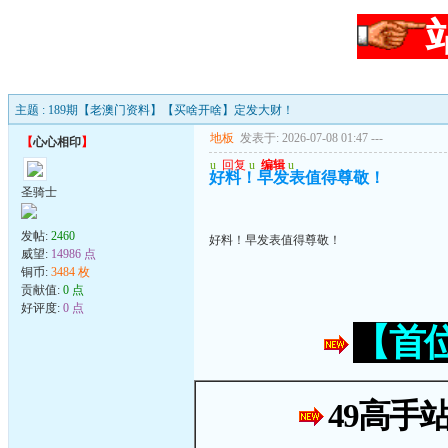
主题 : 189期【老澳门资料】【买啥开啥】定发大财！
地板
发表于: 2026-07-08 01:47
---
【
心心相印
】
u
回复
u
编辑
u
好料！早发表值得尊敬！
圣骑士
发帖:
2460
好料！早发表值得尊敬！
威望:
14986 点
铜币:
3484 枚
贡献值:
0 点
好评度:
0 点
【首
49高手