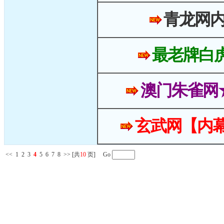
青龙网
最老牌白
澳门朱雀网
玄武网【内幕
<<
1
2
3
4
5
6
7
8
>>
[共
10
页] Go